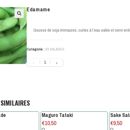
Edamame
Gousse de soja immaures, cuites à l’eau salée et servi enti
Catégorie :
03 SALADES
-
+
SIMILAIRES
ade
Maguro Tataki
Sake Sal
€
10,50
€
9,50