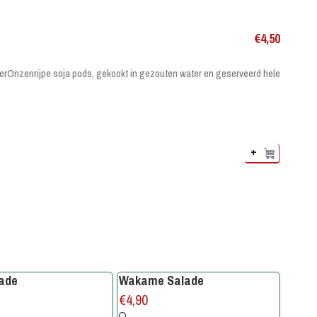
€
4,50
er
Onzenrijpe soja pods, gekookt in gezouten water en geserveerd hele
+
ade
Wakame Salade
€
4,90