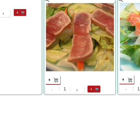
+
+
+
+
+
-
-
+