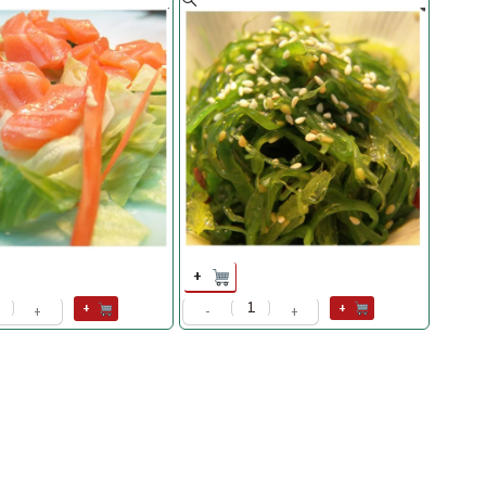
+
+
+
-
+
+