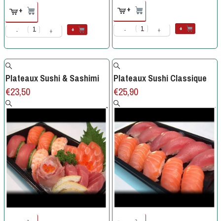
+
+
+
+
-
+
-
+
Plateaux Sushi & Sashimi
Plateaux Sushi Classique
€
23,50
€
25,90