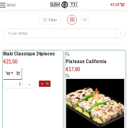
€
0,00
MENU
Filter
Tri par défaut
Maki Classique 24pieces
€
21,50
Plateaux California
€
17,90
+
+
-
+