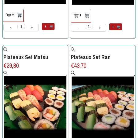
+
+
+
+
-
+
-
+
Plateaux Set Matsu
Plateaux Set Ran
€
29,80
€
43,70