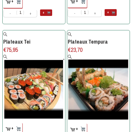
+
+
+
+
-
+
-
+
Plateaux Tei
Plateaux Tempura
€
75,95
€
23,70
+
+