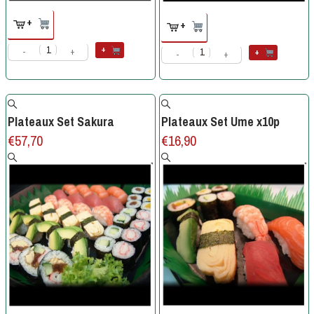
+
+
+
+
-
+
-
+
Plateaux Set Sakura
Plateaux Set Ume x10p
€
57,70
€
16,90