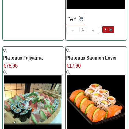
+
+
-
+
Plateaux Fujiyama
Plateaux Saumon Lover
€
75,95
€
17,90