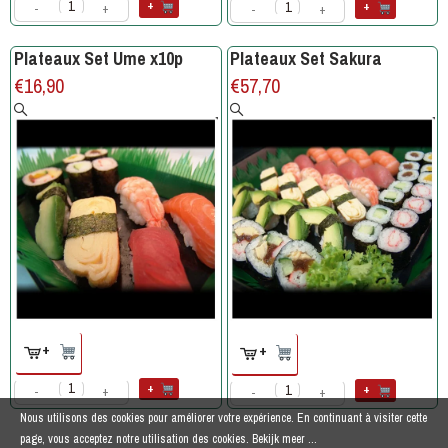
+
+
-
+
-
+
Plateaux Set Ume x10p
Plateaux Set Sakura
€
16,90
€
57,70
+
+
+
+
-
+
-
+
Nous utilisons des cookies pour améliorer votre expérience. En continuant à visiter cette
page, vous acceptez notre utilisation des cookies.
Bekijk meer ...