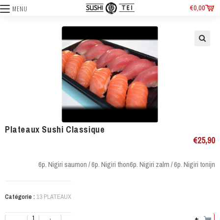
€
0,00
MENU
Plateaux Sushi Classique
€
25,90
6p. Nigiri saumon / 6p. Nigiri thon
6p. Nigiri zalm / 6p. Nigiri tonijn
Catégorie :
13 PLATEAUX
+
-
+